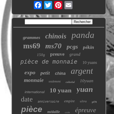
panda
chinois
grammes
ms69
ms70
pcgs
pékin
preuve
grand
150g
pièce de monnaie
10 yuans
argent
expo
petit
china
monnaie
10yuan
seulement
colorisé
yuan
10 yuan
international
date
empire
ultra
anniversaire
pf70
pièce
épreuve
médaille
coin