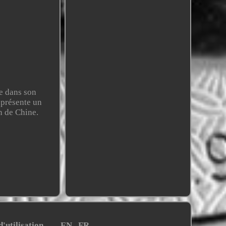
ée dans son
 présente un
on de Chine.
'utilisation
EN
FR