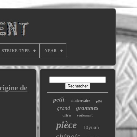
STRIKE TYPE
YEAR
rigine de
petit
anniversaire
pf70
grammes
grand
ultra
seulement
pièce
10yuan
chinois