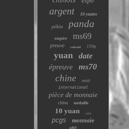
expo
argent
10 yuans
panda
pékin
ms69
empire
preuve
150g
colorisé
yuan
date
ms70
épreuve
chine
noir
international
pièce de monnaie
china
médaille
10 yuan
coin
pcgs
monnaie
pf69