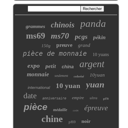
panda
chinois
grammes
ms69
ms70
pcgs
pékin
preuve
grand
150g
pièce de monnaie
10 yuans
argent
expo
petit
china
monnaie
10yuan
seulement
colorisé
yuan
10 yuan
international
date
empire
ultra
anniversaire
pf70
pièce
épreuve
médaille
coin
chine
noir
pf69