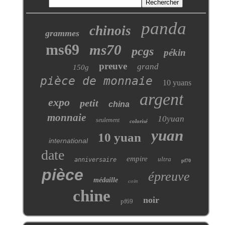
panda
chinois
grammes
ms69
ms70
pcgs
pékin
preuve
grand
150g
pièce de monnaie
10 yuans
argent
expo
petit
china
monnaie
10yuan
seulement
colorisé
yuan
10 yuan
international
date
empire
ultra
anniversaire
pf70
pièce
épreuve
médaille
coin
chine
noir
pf69