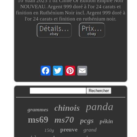
10 Yuan 2025 1 oz Chine Or Édition Empire Noir
NOUVEAU. Argent 999 doré à l'or 24 carats et
finition en Ruthénium Noir incl. Argent 999 doré à
l'or 24 carats et finition en ruthénium noir.
panda
chinois
grammes
ms69
ms70
pcgs
pékin
preuve
grand
150g