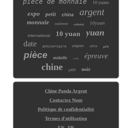
pièce de monnaie
10 yuans
argent
expo
petit
china
monnaie
10yuan
seulement
colorisé
yuan
10 yuan
international
date
empire
ultra
anniversaire
pf70
pièce
épreuve
médaille
coin
chine
noir
pf69
Chine Panda Argent
Contactez Nous
Politique de confidentialité
Termes d'utilisation
EN
FR