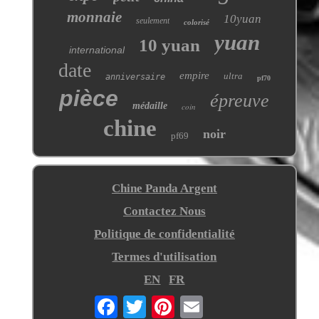
monnaie
10yuan
seulement
colorisé
yuan
10 yuan
international
date
empire
ultra
anniversaire
pf70
pièce
épreuve
médaille
coin
chine
noir
pf69
Chine Panda Argent
Contactez Nous
Politique de confidentialité
Termes d'utilisation
EN
FR