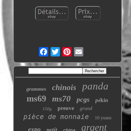
panda
chinois
grammes
ms69
ms70
pcgs
pékin
preuve
grand
150g
pièce de monnaie
10 yuans
argent
expo
petit
china