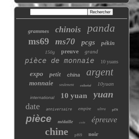
panda
chinois
grammes
ms69
ms70
pcgs
pékin
preuve
grand
150g
pièce de monnaie
10 yuans
argent
expo
petit
china
monnaie
10yuan
seulement
colorisé
yuan
10 yuan
international
date
empire
ultra
anniversaire
pf70
pièce
épreuve
médaille
coin
chine
noir
pf69