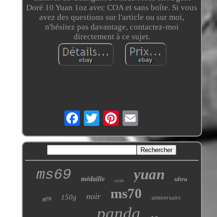
Doré 10 Yuan 1oz avec COA et sans boîte. Si vous
avez des questions sur l'article ou sur moi,
n'hésitez pas davantage, contactez-moi
directement à ce sujet.
yuan
ms69
médaille
ultra
coin
ms70
noir
150g
anniversaire
pf70
panda