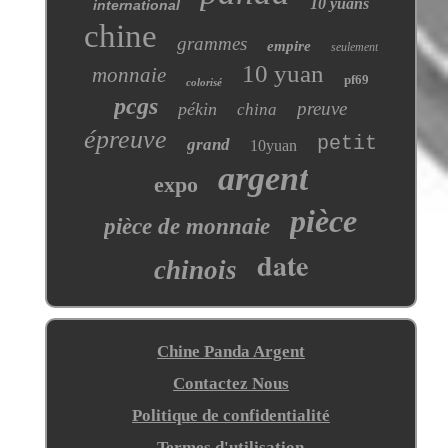
10 yuans
international
chine
grammes
empire
seulement
10 yuan
monnaie
pf69
colorisé
pcgs
preuve
pékin
china
épreuve
petit
grand
10yuan
argent
expo
pièce
pièce de monnaie
date
chinois
Chine Panda Argent
Contactez Nous
Politique de confidentialité
Termes d'utilisation