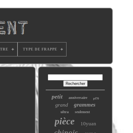
ITRE
TYPE DE FRAPPE
petit
anniversaire
pf70
grammes
grand
ultra
seulement
pièce
10yuan
chinois