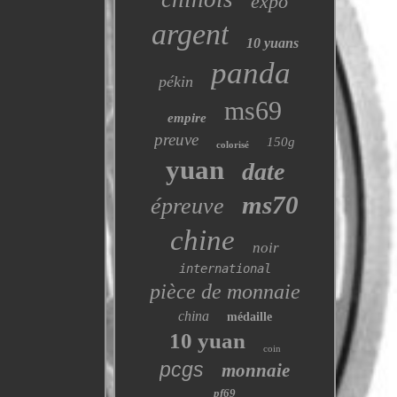
expo
argent
10 yuans
panda
pékin
ms69
empire
preuve
150g
colorisé
yuan
date
ms70
épreuve
chine
noir
international
pièce de monnaie
china
médaille
10 yuan
coin
pcgs
monnaie
pf69