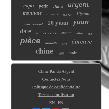
argent
expo
petit
china
monnaie
10yuan
seulement
colorisé
yuan
10 yuan
international
date
empire
ultra
anniversaire
pf70
pièce
épreuve
médaille
coin
chine
noir
pf69
Chine Panda Argent
Contactez Nous
Politique de confidentialité
Termes d'utilisation
EN
FR