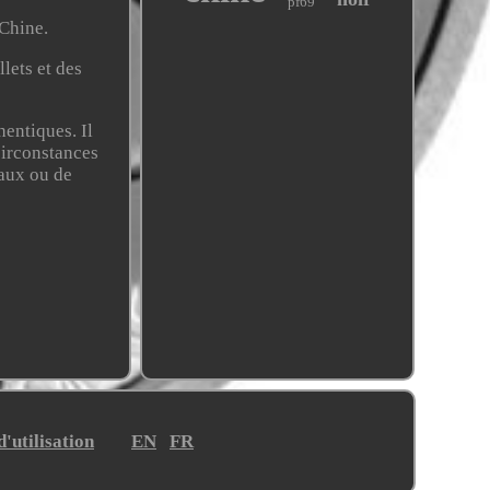
pf69
 Chine.
lets et des
entiques. Il
circonstances
iaux ou de
'utilisation
EN
FR