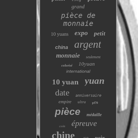
grand
pièce de
monnaie
expo
petit
10 yuans
argent
china
monnaie
seulement
10yuan
colorisé
international
yuan
10 yuan
date
anniversaire
empire
ultra
pf70
pièce
médaille
épreuve
coin
chine
noir