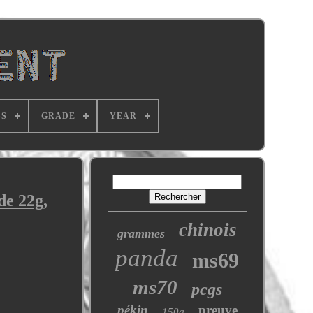
SS
GRADE
YEAR
de 22g,
chinois
grammes
panda
ms69
ms70
pcgs
pékin
preuve
150g