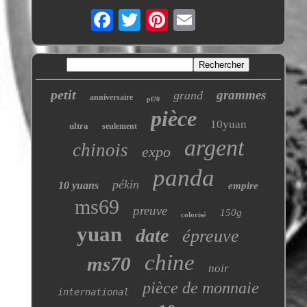
petit
grammes
grand
anniversaire
pf70
pièce
10yuan
ultra
seulement
argent
chinois
expo
panda
pékin
10 yuans
empire
ms69
preuve
150g
colorisé
yuan
date
épreuve
chine
ms70
noir
pièce de monnaie
international