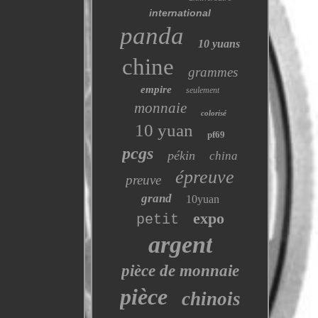
international
panda
10 yuans
chine
grammes
empire
seulement
monnaie
colorisé
10 yuan
pf69
pcgs
pékin
china
épreuve
preuve
grand
10yuan
expo
petit
argent
pièce de monnaie
pièce
chinois