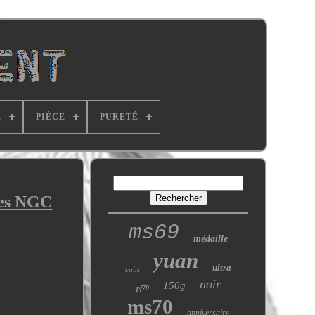
E
PIÈCE
PURETÉ
ées NGC
ms69
médaille
yuan
ultra
coin
noir
150g
pf70
ms70
anniversaire