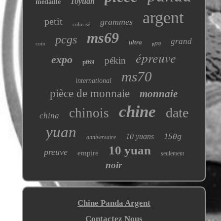
10yuan
médaille
argent
petit
grammes
colorisé
ms69
pcgs
grand
ultra
coin
pf70
épreuve
expo
pékin
pf69
ms70
international
pièce de monnaie
monnaie
chine
date
chinois
china
yuan
10 yuans
150g
anniversaire
10 yuan
preuve
empire
seulement
noir
Chine Panda Argent
Contactez Nous