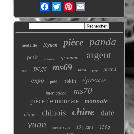
panda
pièce
10yuan
médaille
argent
petit
grammes
colorisé
ms69
pcgs
grand
ultra
coin
pf70
épreuve
expo
pékin
pf69
ms70
international
pièce de monnaie
monnaie
chine
date
chinois
china
yuan
10 yuans
150g
anniversaire