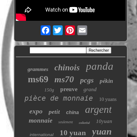
panda
chinois
grammes
ms69
ms70
pcgs
pékin
preuve
grand
150g
pièce de monnaie
10 yuans
argent
expo
petit
china
monnaie
10yuan
seulement
colorisé
yuan
10 yuan
international