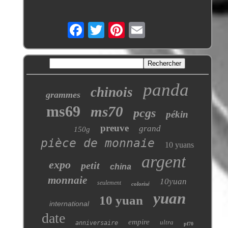
panda
chinois
grammes
ms69
ms70
pcgs
pékin
preuve
grand
150g
pièce de monnaie
10 yuans
argent
expo
petit
china
monnaie
10yuan
seulement
colorisé
yuan
10 yuan
international
date
empire
ultra
anniversaire
pf70