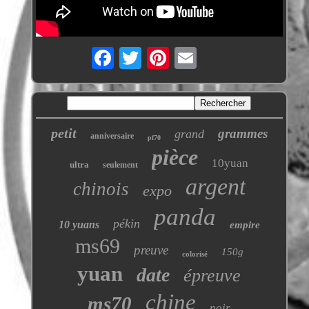
petit
grammes
grand
anniversaire
pf70
pièce
10yuan
ultra
seulement
argent
chinois
expo
panda
pékin
10 yuans
empire
ms69
preuve
150g
colorisé
yuan
date
épreuve
chine
ms70
noir