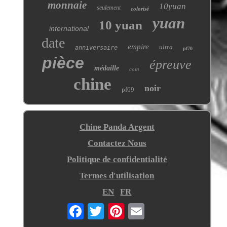
monnaie
10yuan
seulement
colorisé
yuan
10 yuan
international
date
empire
ultra
anniversaire
pf70
pièce
épreuve
médaille
coin
chine
noir
pf69
Chine Panda Argent
Contactez Nous
Politique de confidentialité
Termes d'utilisation
EN
FR