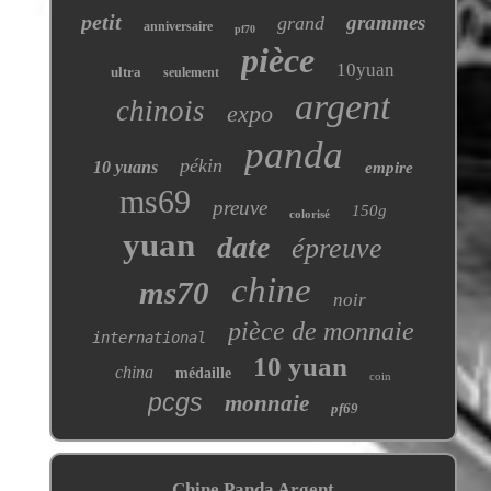
petit
grammes
grand
anniversaire
pf70
pièce
10yuan
ultra
seulement
argent
chinois
expo
panda
pékin
10 yuans
empire
ms69
preuve
150g
colorisé
yuan
date
épreuve
chine
ms70
noir
pièce de monnaie
international
10 yuan
china
médaille
coin
pcgs
monnaie
pf69
Chine Panda Argent