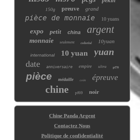
pékin
preuve
grand
150g
pièce de monnaie
10 yuans
argent
expo
petit
china
monnaie
10yuan
seulement
colorisé
yuan
10 yuan
international
date
empire
ultra
anniversaire
pf70
pièce
épreuve
médaille
coin
chine
noir
pf69
Chine Panda Argent
Contactez Nous
Politique de confidentialité