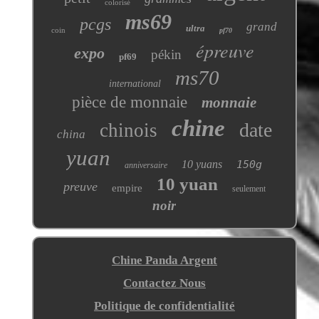
colorisé
ms69
pcgs
grand
ultra
coin
pf70
épreuve
expo
pékin
pf69
ms70
international
pièce de monnaie
monnaie
chine
date
chinois
china
yuan
10 yuans
150g
anniversaire
10 yuan
preuve
empire
seulement
noir
Chine Panda Argent
Contactez Nous
Politique de confidentialité