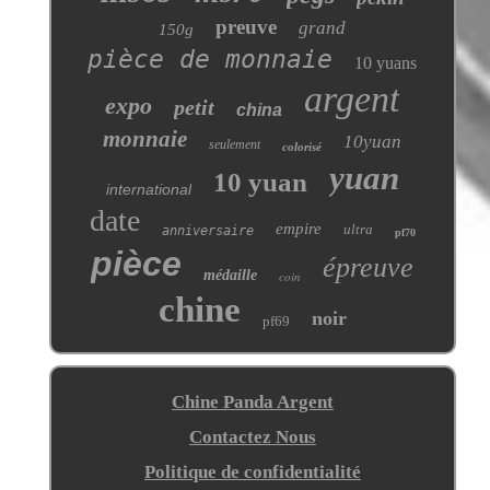
preuve
grand
150g
pièce de monnaie
10 yuans
argent
expo
petit
china
monnaie
10yuan
seulement
colorisé
yuan
10 yuan
international
date
empire
ultra
anniversaire
pf70
pièce
épreuve
médaille
coin
chine
noir
pf69
Chine Panda Argent
Contactez Nous
Politique de confidentialité