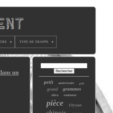
ITRE
TYPE DE FRAPPE
 dans un
petit
anniversaire
pf70
grammes
grand
ultra
seulement
pièce
10yuan
chinois