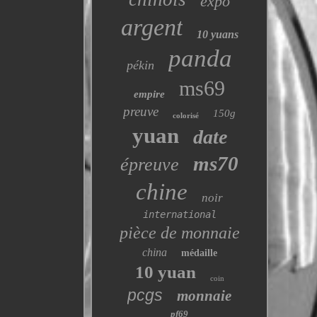
expo
argent
10 yuans
panda
pékin
ms69
empire
preuve
150g
colorisé
yuan
date
ms70
épreuve
chine
noir
international
pièce de monnaie
china
médaille
10 yuan
coin
pcgs
monnaie
pf69