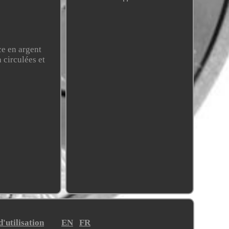
ce en argent
 circulées et
'utilisation
EN
FR