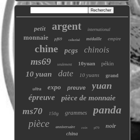
argent
petit
international
monnaie
empire
pf69
médaille
colorisé
chine
chinois
pcgs
ms69
pékin
10yuan
seulement
date
10 yuan
10 yuans
grand
yuan
expo
preuve
ultra
épreuve
pièce de monnaie
panda
ms70
grammes
150g
pièce
noir
anniversaire
coin
pf70
china