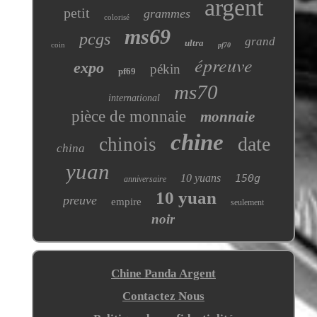
argent
petit
grammes
colorisé
ms69
pcgs
grand
ultra
coin
pf70
épreuve
expo
pékin
pf69
ms70
international
pièce de monnaie
monnaie
chine
date
chinois
china
yuan
10 yuans
150g
anniversaire
10 yuan
preuve
empire
seulement
noir
Chine Panda Argent
Contactez Nous