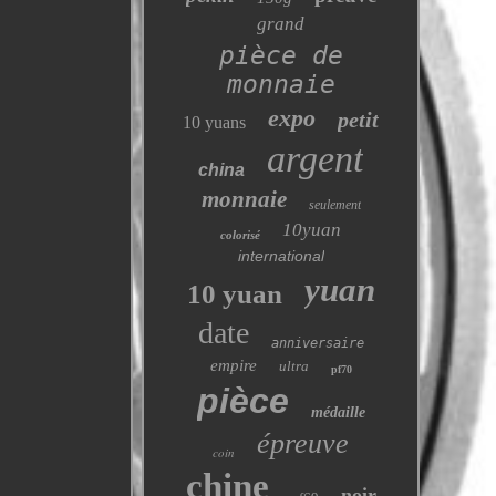
grand
pièce de
monnaie
expo
petit
10 yuans
argent
china
monnaie
seulement
10yuan
colorisé
international
yuan
10 yuan
date
anniversaire
empire
ultra
pf70
pièce
médaille
épreuve
coin
chine
noir