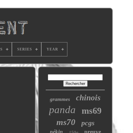
SS
SERIES
YEAR
chinois
grammes
panda
ms69
ms70
pcgs
pékin
preuve
150g