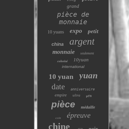
grand
pièce de
monnaie
expo
petit
10 yuans
argent
china
monnaie
seulement
10yuan
colorisé
international
yuan
10 yuan
date
anniversaire
empire
ultra
pf70
pièce
médaille
épreuve
coin
chine
noir