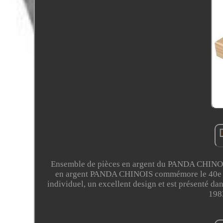
Ensemble de pièces en argent du PANDA CHINOIS
en argent PANDA CHINOIS commémore le 40e Ann
individuel, un excellent design et est présenté da
198