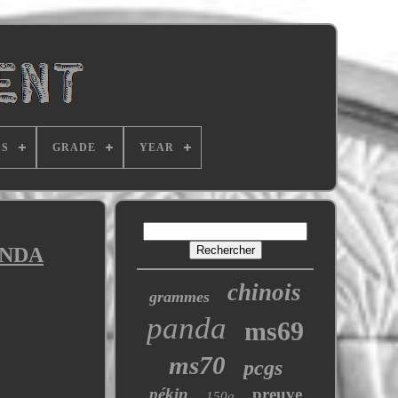
SS
GRADE
YEAR
ANDA
chinois
grammes
panda
ms69
ms70
pcgs
pékin
preuve
150g