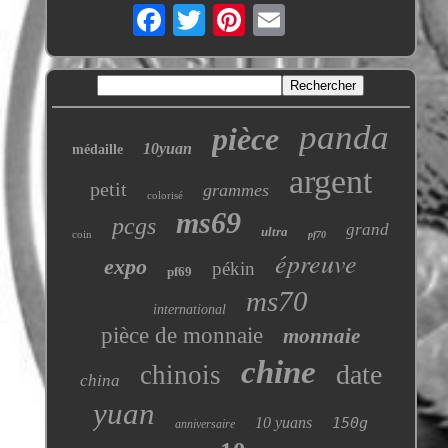
panda
pièce
10yuan
médaille
argent
petit
grammes
colorisé
ms69
pcgs
grand
ultra
coin
pf70
épreuve
expo
pékin
pf69
ms70
international
pièce de monnaie
monnaie
chine
date
chinois
china
yuan
10 yuans
150g
anniversaire