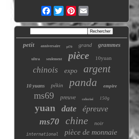
petit
grammes
grand
anniversaire
pf70
pièce
10yuan
ultra
seulement
argent
chinois
expo
panda
pékin
10 yuans
empire
ms69
preuve
150g
colorisé
yuan
date
épreuve
chine
ms70
noir
pièce de monnaie
international