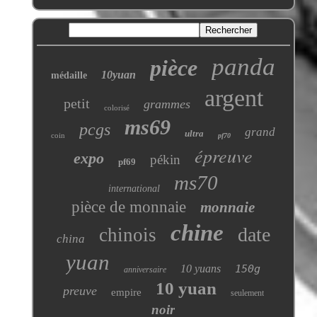
panda
pièce
10yuan
médaille
argent
petit
grammes
colorisé
ms69
pcgs
grand
ultra
coin
pf70
épreuve
expo
pékin
pf69
ms70
international
pièce de monnaie
monnaie
chine
date
chinois
china
yuan
10 yuans
150g
anniversaire
10 yuan
preuve
empire
seulement
noir