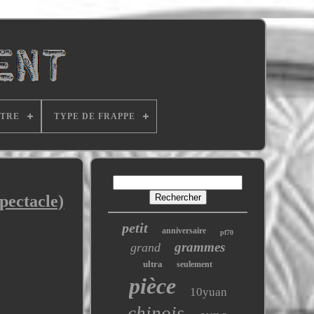
ITRE
TYPE DE FRAPPE
pectacle)
petit
anniversaire
pf70
grammes
grand
ultra
seulement
pièce
10yuan
chinois