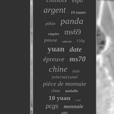
expo
argent
10 yuans
panda
pékin
ms69
empire
preuve
150g
colorisé
yuan
date
ms70
épreuve
chine
noir
international
pièce de monnaie
china
médaille
10 yuan
coin
pcgs
monnaie
pf69