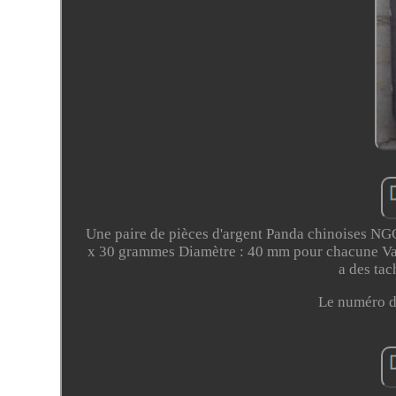
Une paire de pièces d'argent Panda chinoises NGC
x 30 grammes Diamètre : 40 mm pour chacune Valeu
a des tac
Le numéro de